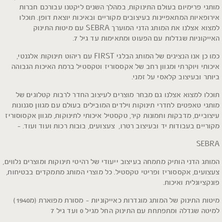
מותגי פרימיום בעולם התינוקות, במהלך השנים ליקטנו עבורכם חברות
אירופאיות המתאפיינות בעיצובים מקוריים ובאיכות יוצאת דופן. תוכלו
למצוא אצלנו את המותג הדני המוערך SEBRA עם מיטות התינוק
האייקוניות שגדלות עם הפעוט ומתאימות עד גיל 7.
כמו כן אנו הנציגים של המותג הבלגי FIRST עם ריהוט תינוקות אלגנטי,
איכותי ויוקרתי ומגוון רחב של אקססוריז וטקסטיל ברמת האיכות הגבוהה
ביותר ובעיצוב קלאסי על זמני.
תוכלו למצוא אצלנו גם מבחר מוצרים לעיצוב החדר לרבות קטלוגים של
מותגי טאפטים לחדרי תינוקות וילדים המובילים בעולם עם מגוון סגנונות
עיצוביים, מדבקות ותמונות קיר, טקסטיל איכותי לתינוקות, מגוון אקסוסוריז
מקוריים בעבודות יד ובעיצוב רטרו, צעצועים, בובות רכות ועוד ועוד. –
SEBRA
המותג הדני הותיק מתמחה בעיצוב ייעודי של רהיטי תינוקות ומוצרים נלווים,
צעצועים, אקססוריז ופריטי טקסטיל. כל מוצרי המותג מתמקדים בבטיחות,
פונקציונלית ואיכות.
מיטות התינוק של המותג מוגדרות כאייקוניות – מסורת מפוארת (מ1940)
למיטה שגדלה ומתפתחת עם התינוק החל מגיל 0 ועד גיל 7