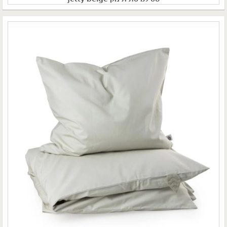
סט למיטת תינוק jetty beige