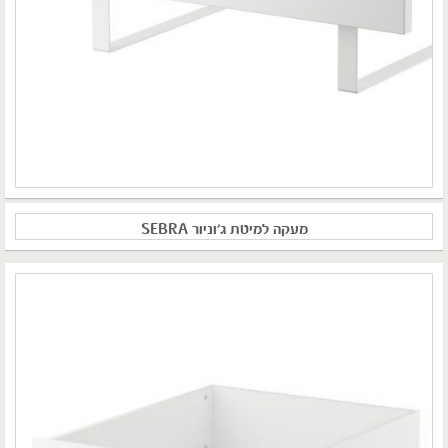
מעקה למיטת ג'וניור SEBRA