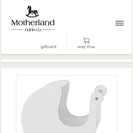
עגלת קניות
giftcard